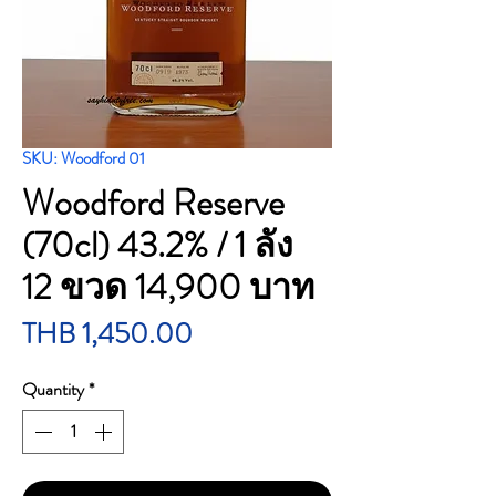
SKU: Woodford 01
Woodford Reserve
(70cl) 43.2% / 1 ลัง
12 ขวด 14,900 บาท
Price
THB 1,450.00
Quantity
*