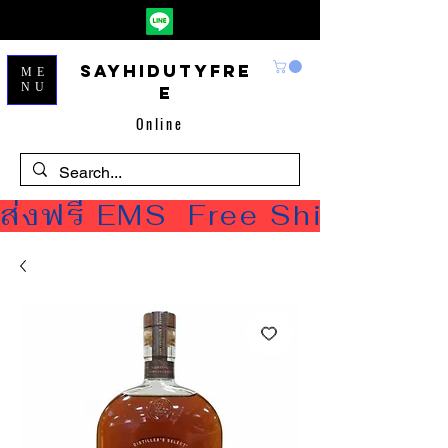
Sayhidutyfre
ME
NU
e
Online
ส่งฟรี EMS  Free Shipping