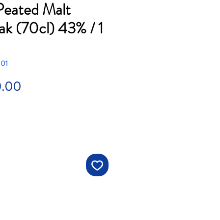
Peated Malt
k (70cl) 43% / 1
 01
Price
0.00