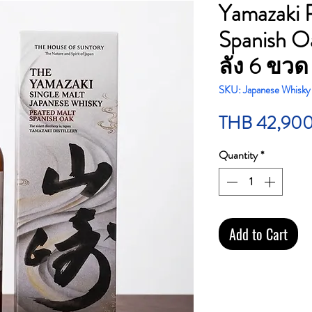
Yamazaki 
Spanish Oa
ลัง 6 ขวด
SKU: Japanese Whisky
THB 42,90
Quantity
*
Add to Cart