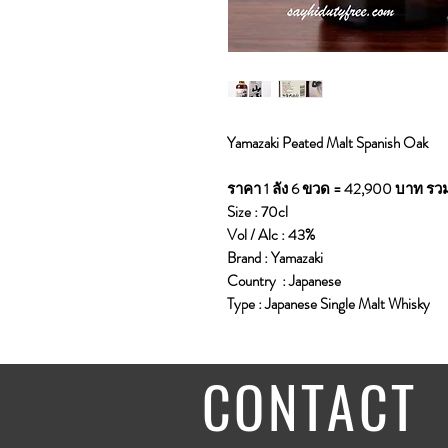
Yamazaki Peated Malt Spanish Oak
ราคา 1 ลัง 6 ขวด = 42,900 บาท รวม
Size : 70cl
Vol / Alc : 43%
Brand : Yamazaki
Country : Japanese
Type : Japanese Single Malt Whisky
CONTACT