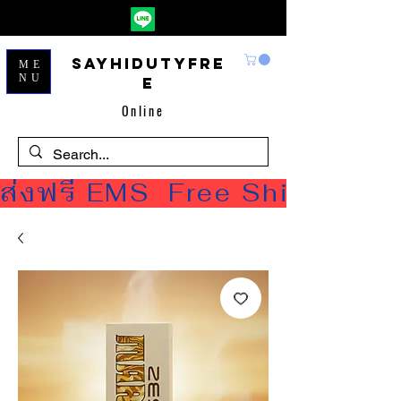
Sayhidutyfre
ME
NU
e
Online
ส่งฟรี EMS  Free Shipping