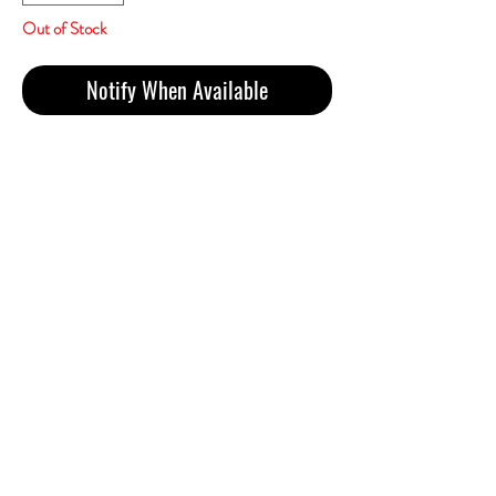
Out of Stock
Notify When Available
Zest Marula (1เม็ดบีบ)
ราคา 750 บาทรวมส่ง
1 คอตตอน 10 ซอง 200 ม้วน
Tar 6mg / Nicotine 0.5mg
Made in Korea
เป็นบุหรี่เย็น หอมกลิ่นกล้วยหอม&ใบชาอย่าง
ชัดเจนมาก มี1เม็ดบีบ(บีบกด แคปซูล ใน ตัว
กรอง เพื่อ ให้ได้รสชาติ ที่ หวาน เข้มข้น ด้วย
กลิ่น ผลไม้กล้วยหอม และ ใบชา) ใบยาดีมาก
ความแรง(ระดับกลางกำลังดี) รูปแบบซอง
สไลด์ข้าง ม้วนขนาดปกติ
CONTACT